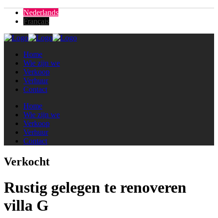
Nederlands
Français
Home
Wie zijn we
Verkoop
Verhuur
Contact
Home
Wie zijn we
Verkoop
Verhuur
Contact
Verkocht
Rustig gelegen te renoveren
villa G