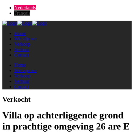
Nederlands
Français
Home
Wie zijn we
Verkoop
Verhuur
Contact
Home
Wie zijn we
Verkoop
Verhuur
Contact
Verkocht
Villa op achterliggende grond
in prachtige omgeving 26 are E