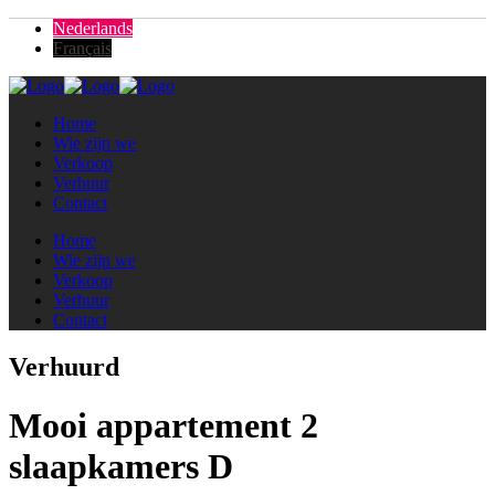
Nederlands
Français
Home
Wie zijn we
Verkoop
Verhuur
Contact
Home
Wie zijn we
Verkoop
Verhuur
Contact
Verhuurd
Mooi appartement 2
slaapkamers D